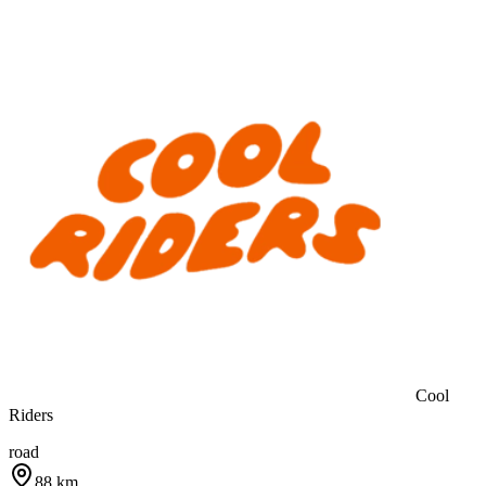
Cool
Riders
road
88
km