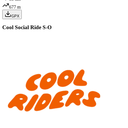
677
m
GPX
Cool Social Ride S-O