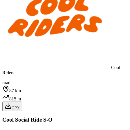
Cool
Riders
road
87
km
815
m
GPX
Cool Social Ride S-O