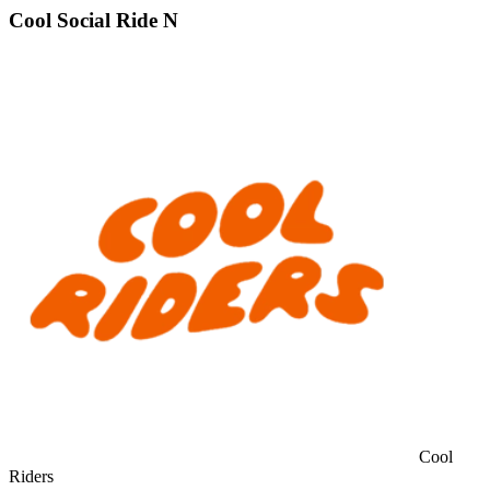
Cool Social Ride N
Cool
Riders