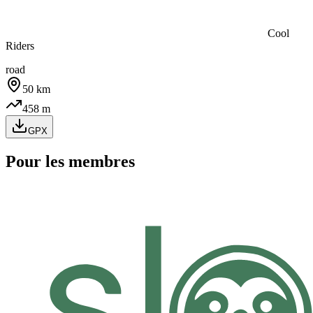
Cool
Riders
road
50
km
458
m
GPX
Pour les membres