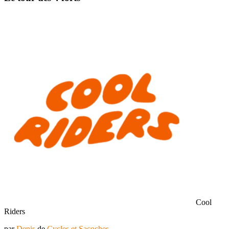
Cool
Riders
par
Denis
de
Cycles et Sacoches