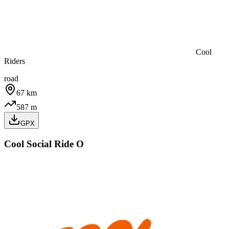
Cool
Riders
road
67
km
587
m
GPX
Cool Social Ride O