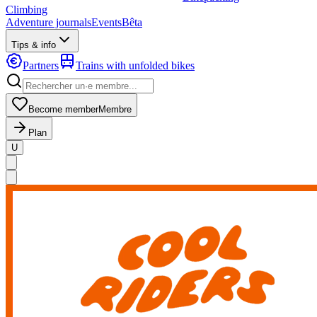
Climbing
Adventure journals
Events
Bêta
Tips & info
Partners
Trains with unfolded bikes
Become member
Membre
Plan
U