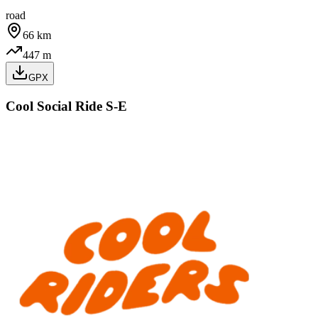
road
66
km
447
m
GPX
Cool Social Ride S-E