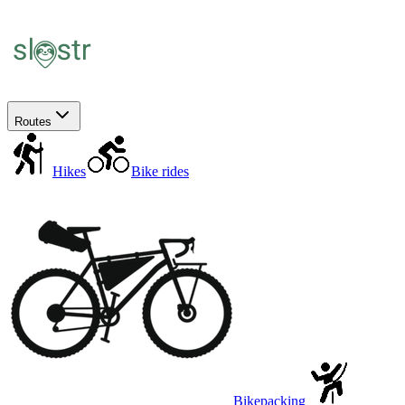
Routes
Hikes
Bike rides
Bikepacking