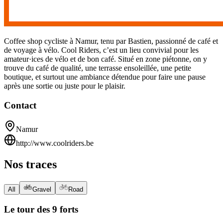
Coffee shop cycliste à Namur, tenu par Bastien, passionné de café et
de voyage à vélo. Cool Riders, c’est un lieu convivial pour les
amateur·ices de vélo et de bon café. Situé en zone piétonne, on y
trouve du café de qualité, une terrasse ensoleillée, une petite
boutique, et surtout une ambiance détendue pour faire une pause
après une sortie ou juste pour le plaisir.
Contact
Namur
http://www.coolriders.be
MapLibre
|
OpenFreeMap
© OpenMapTiles
Data from
Nos traces
OpenStreetMap
All
Gravel
Road
Le tour des 9 forts